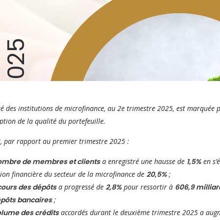
ité des institutions de microfinance, au 2e trimestre 2025, est
marquée pa
eption de la qualité du portefeuille.
t, par rapport au premier trimestre 2025 :
ombre de membres et clients
a enregistré une hausse de
1,5%
en s’
sion
financière du secteur de la microfinance de
20,5%
;
ours des dépôts
a progressé de
2,8%
pour ressortir à
606,9
millia
épôts
bancaires
;
lume des crédits
accordés durant le deuxième trimestre 2025
a aug