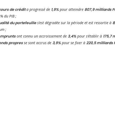
ours de crédit
a progressé de
1,9%
pour atteindre
807,9
milliards 
9% du PIB ;
alité du portefeuille
s’est dégradée sur la période et est
ressortie à
8
um ;
mprunts
ont connu un accroissement de
3,4%
pour s’établir à
175,7 
onds propres
se sont accrus de
3,9%
pour se fixer à
220,5
milliards