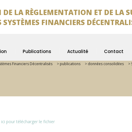
 DE LA RÈGLEMENTATION ET DE LA 
TÈMES FINANCIERS DÉCENTRALI
ion
Publications
Actualité
Contact
ystèmes Financiers Décentralisés
>
publications
>
données consolidées
>
 ici pour télécharger le fichier