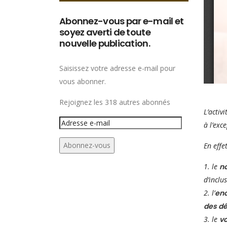
Abonnez-vous par e-mail et
soyez averti de toute
nouvelle publication.
Saisissez votre adresse e-mail pour
vous abonner.
Rejoignez les 318 autres abonnés
L’activ
Adresse
à
l’exc
e-
Abonnez-vous
En effe
mail
1. le
n
d’inclu
2. l’
enc
des d
3. le
vo