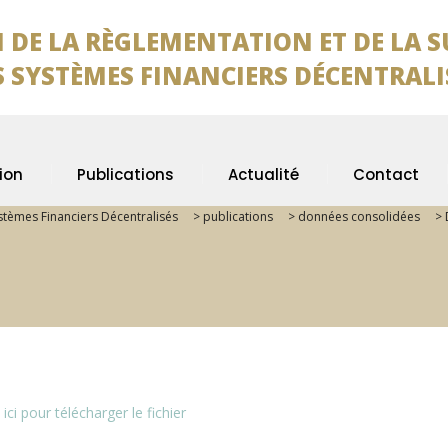
 DE LA RÈGLEMENTATION ET DE LA 
TÈMES FINANCIERS DÉCENTRALI
ion
Publications
Actualité
Contact
ystèmes Financiers Décentralisés
>
publications
>
données consolidées
>
 ici pour télécharger le fichier