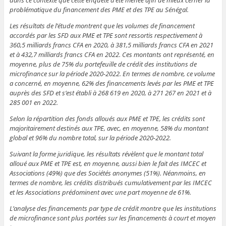
dans ce contexte que cette enquête a été menée afin de mieux cerner la
problématique du financement des PME et des TPE au Sénégal.
Les résultats de l’étude montrent que les volumes de financement
accordés par les SFD aux PME et TPE sont ressortis respectivement à
360,5 milliards francs CFA en 2020, à 381,5 milliards francs CFA en 2021
et à 432,7 milliards francs CFA en 2022. Ces montants ont représenté, en
moyenne, plus de 75% du portefeuille de crédit des institutions de
microfinance sur la période 2020-2022. En termes de nombre, ce volume
a concerné, en moyenne, 62% des financements levés par les PME et TPE
auprès des SFD et s’est établi à 268 619 en 2020, à 271 267 en 2021 et à
285 001 en 2022.
Selon la répartition des fonds alloués aux PME et TPE, les crédits sont
majoritairement destinés aux TPE, avec, en moyenne, 58% du montant
global et 96% du nombre total, sur la période 2020-2022.
Suivant la forme juridique, les résultats révèlent que le montant total
alloué aux PME et TPE est, en moyenne, aussi bien le fait des IMCEC et
Associations (49%) que des Sociétés anonymes (51%). Néanmoins, en
termes de nombre, les crédits distribués cumulativement par les IMCEC
et les Associations prédominent avec une part moyenne de 61%.
L’analyse des financements par type de crédit montre que les institutions
de microfinance sont plus portées sur les financements à court et moyen