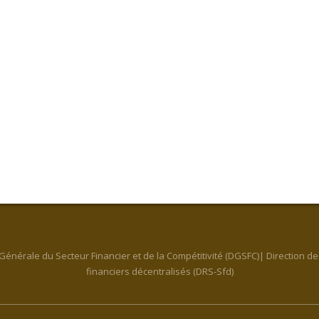
 Générale du Secteur Financier et de la Compétitivité (DGSFC)| Direction d
financiers décentralisés (DRS-Sfd)