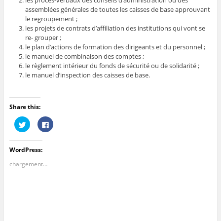
les procès-verbaux des conseils d’administration ou des
assemblées générales de toutes les caisses de base approuvant
le regroupement ;
les projets de contrats d’affiliation des institutions qui vont se
re- grouper ;
le plan d’actions de formation des dirigeants et du personnel ;
le manuel de combinaison des comptes ;
le règlement intérieur du fonds de sécurité ou de solidarité ;
le manuel d’inspection des caisses de base.
Share this:
C
C
l
l
i
i
q
q
u
u
WordPress:
e
e
z
z
p
p
chargement…
o
o
u
u
r
r
p
p
a
a
r
r
t
t
a
a
g
g