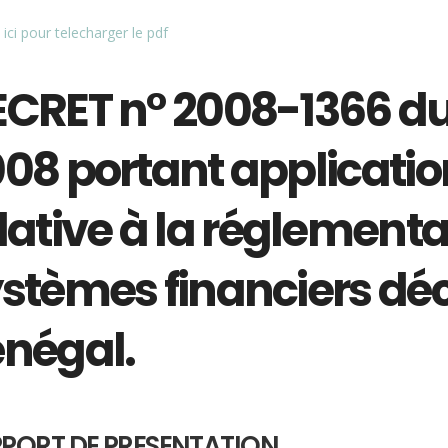
 ici pour telecharger le pdf
ECRET n° 2008-1366 d
08 portant application
lative à la réglementa
stèmes financiers déc
négal.
PORT DE PRESENTATION