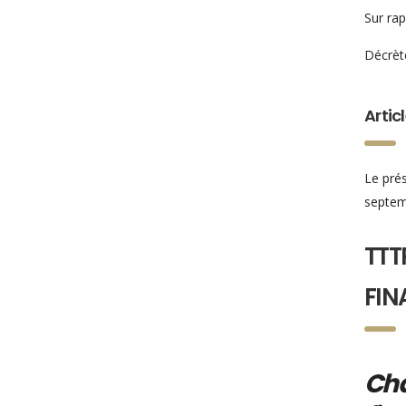
Sur rap
Décrète
Artic
Le prés
septemb
TTT
FIN
Cha