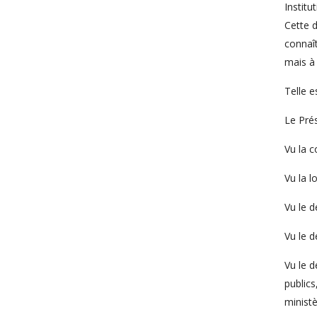
Institu
Cette d
connaît
mais à 
Telle e
Le Prés
Vu la c
Vu la 
Vu le d
Vu le 
Vu le d
publics
ministè