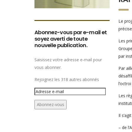
Le proj
précise
Abonnez-vous par e-mail et
soyez averti de toute
Les pri
nouvelle publication.
Groupem
par in
Saisissez votre adresse e-mail pour
vous abonner.
Par ail
désaffi
Rejoignez les 318 autres abonnés
l’octro
Adresse
Les règ
e-
institu
Abonnez-vous
mail
Il s’agit
– de l