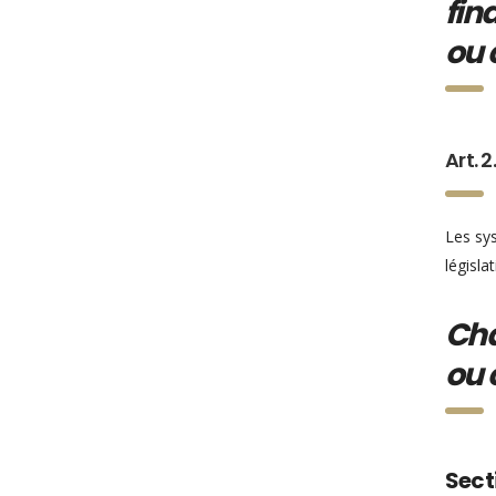
fin
ou 
Art. 2.
Les sy
législa
Cha
ou 
Secti