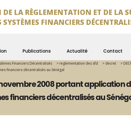
 DE LA RÈGLEMENTATION ET DE LA 
TÈMES FINANCIERS DÉCENTRALI
ion
Publications
Actualité
Contact
ystèmes Financiers Décentralisés
>
reglementation des sfd
>
decret
>
DECR
èmes financiers décentralisés au Sénégal
ovembre 2008 portant application de l
s financiers décentralisés au Sénég