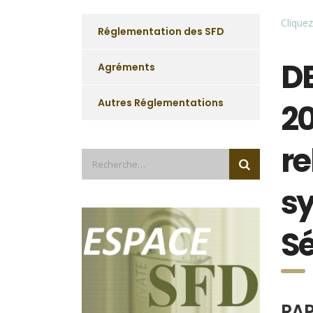
Cliquez
Réglementation des SFD
D
Agréments
Autres Réglementations
20
re
sy
Sé
RAP