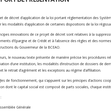
et de décret d’application de la loi portant réglementation des Systè
r les modalités d’application de certaines dispositions de la loi régiss
ncipes innovations de ce projet de décret sont relatives à la suppress
ents d’Epargne et de Crédit et à l’absence des règles et des normes 
structions du Gouverneur de la BCEAO.
leurs, le nouveau texte présente de manière précise les procédures rela
liation d’une institution, les modalités d’instruction de dossiers de 
i et le retrait d’agrément et les exceptions au régime d’affiliation.
les de fonctionnement, qui s’appuient sur les principes d’actions coopé
tion dont le capital social est composé de parts sociales, chaque inst
 :
’Assemblée Générale