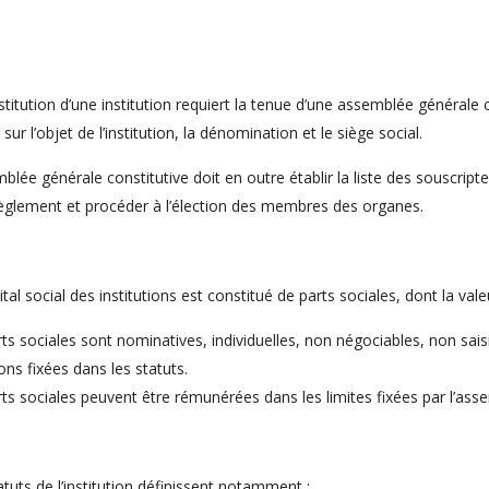
titution d’une institution requiert la tenue d’une assemblée général
 sur l’objet de l’institution, la dénomination et le siège social.
blée générale constitutive doit en outre établir la liste des souscripte
règlement et procéder à l’élection des membres des organes.
ital social des institutions est constitué de parts sociales, dont la va
ts sociales sont nominatives, individuelles, non négociables, non saisi
ons fixées dans les statuts.
ts sociales peuvent être rémunérées dans les limites fixées par l’ass
atuts de l’institution définissent notamment :