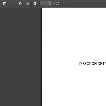
of 10
Toggle
Find
Previous
Next
Sidebar
DIRECTION DE L